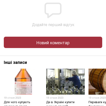
Додайте перший відгук
Новий коментар
Інші записи
19 січня 2023
19 січня 2023
19 січня 2023
Для чого купують
Де в Україні купити
Переваги ку