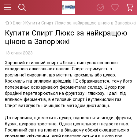
Блог
Купити Спирт Люкс за найкращою ціною в Запоріжжі
Купити Спирт Люкс за найкращою
ціною в Запоріжжі
18 січня 2023
Харчовий етиловий спирт «Люкс»
виступає основною
складовою алкогольних напоїв. Спирт отримують з
рослинної сировини, що містить крохмаль або цукор.
Крохмаль під впливом дріжджів НЕ сбраживается, тому його
попередньо осахаривают ферментами солоду. Цукор при
бродінні перетворюється на фруктозу і глюкозу, і далі, під
впливом ферментів, в етиловий спирт і вуглекислий газ.
Спирт витягують і очищають методом дистиляції.
До сировини, що містить цукор, відносяться: ягоди, фрукти,
буряк, цукрова тростина. Однак цієї кількості недостатньо.
Рослинний світ на планеті в більшому обсязі складається з
крохмалю клітковини, який перетворюється в цукор при