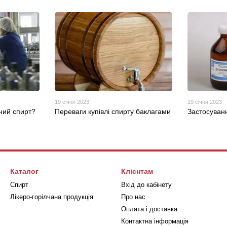
19 січня 2023
19 січня 2023
сний спирт?
Переваги купівлі спирту баклагами
Застосуван
Каталог
Клієнтам
Спирт
Вхід до кабінету
Лікеро-горілчана продукція
Про нас
Оплата і доставка
Контактна інформація