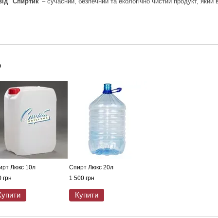
від "Спиртик"
– сучасний, безпечний та екологічно чистий продукт, який
о
ирт Люкс 10л
Спирт Люкс 20л
 грн
1 500 грн
Купити
Купити