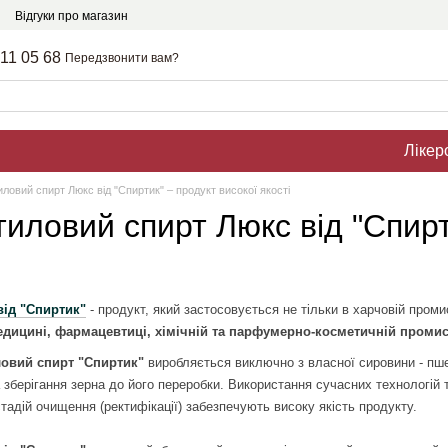
Відгуки про магазин
211 05 68
Передзвонити вам?
Лікер
ловий спирт Люкс від "Спиртик" – продукт високої якості
иловий спирт Люкс від "Спирти
від "Спиртик"
- продукт, який застосовується не тільки в харчовій пром
дицині, фармацевтиці, хімічній та парфумерно-косметичній промис
овий спирт "Спиртик"
виробляється виключно з власної сировини - пше
 зберігання зерна до його переробки.
Використання сучасних технологій 
стадій очищення (ректифікації) забезпечують високу якість продукту.