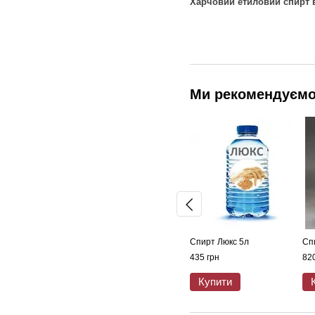
Харчовий етиловий спирт 
Ми рекомендуєм
Спирт Люкс 5л
Сп
435 грн
820
Купити