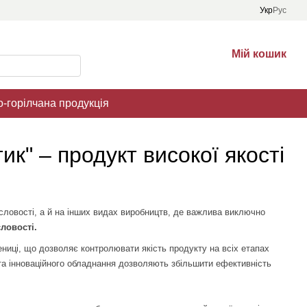
Укр
Рус
Мій кошик
о-горілчана продукція
к" – продукт високої якості
исловості, а й на інших видах виробництв, де важлива виключно
ловості.
ниці, що дозволяє контролювати якість продукту на всіх етапах
та інноваційного обладнання дозволяють збільшити ефективність