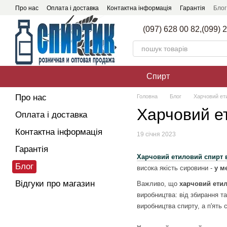
Перейти до основного контенту
Про нас
Оплата і доставка
Контактна інформація
Гарантія
Блог
(097) 628 00 82,
(099) 
Спирт
Про нас
Головна
Блог
Харчовий ети
Харчовий ет
Оплата і доставка
Контактна інформація
19 січня 2023
Гарантія
Харчовий етиловий спирт 
Блог
висока якість сировини -
у ме
Відгуки про магазин
Важливо, що
харчовий етил
виробництва: від збирання та
виробництва спирту, а п'ять 