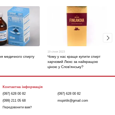
19 січня 2023
ня медичного спирту
Чому у нас краще купити спирт
харчовий Люкс за найкращою
ціною у Слов'янську?
Контактна інформація
(097) 628 00 82
(097) 628 00 82
(099) 211 05 68
mspirtik@gmail.com
Передзвонити вам?