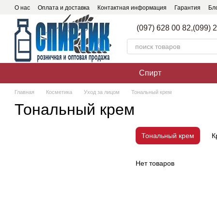
Перейти к основному контенту
О нас
Оплата и доставка
Контактная информация
Гарантия
Бл
(097) 628 00 82,
(099) 
Спирт
Главная
Косметика
Уход за лицом
Тональный крем
Тональный крем
Тональный крем
К
Нет товаров