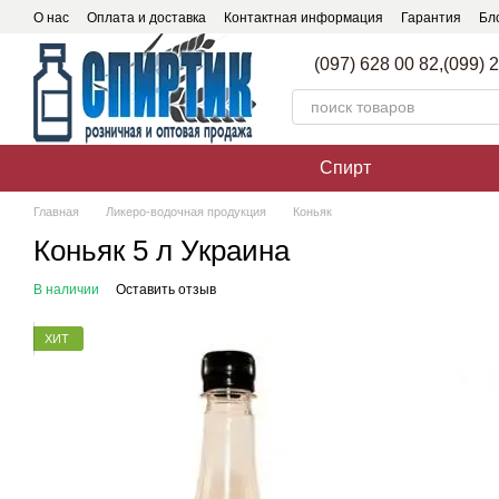
Перейти к основному контенту
О нас
Оплата и доставка
Контактная информация
Гарантия
Бл
(097) 628 00 82,
(099) 
Спирт
Главная
Ликеро-водочная продукция
Коньяк
Коньяк 5 л Украина
В наличии
Оставить отзыв
ХИТ