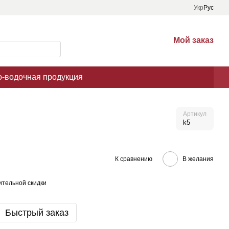
Укр
Рус
Мой заказ
о-водочная продукция
Артикул
k5
К сравнению
В желания
тельной скидки
Быстрый заказ