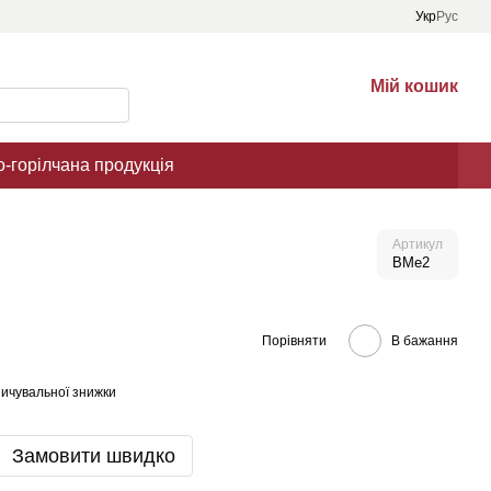
Укр
Рус
Мій кошик
о-горілчана продукція
Артикул
BMe2
Порівняти
В бажання
ичувальної знижки
Замовити швидко