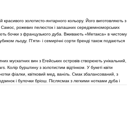
ій красивого золотисто-янтарного кольору. Його виготовляють з
а Самос, рожевих пелюсток і запашних середземноморських
ють бочки з французького дуба. Вживають «Метакса» в чистому
убиком льоду. П'яти- і семирічні сорти бренді також подаються
них мускатних вин з Егейських островів створюють унікальний,
s. Колір бурштину з золотистим відтінком. У букеті квіти
нотки фіалки, квітковий мед, ваніль. Смак збалансований, з
дзинок і булочки бріош. Післясмак з легкими нотками дуба і