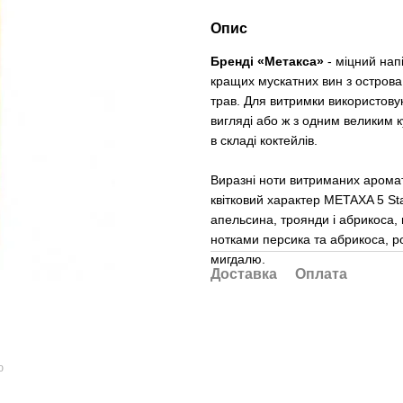
Опис
Бренді «Метакса»
- міцний нап
кращих мускатних вин з остров
трав. Для витримки використову
вигляді або ж з одним великим к
в складі коктейлів.
Виразні ноти витриманих аромат
квітковий характер METAXA 5 Star
апельсина, троянди і абрикоса, 
нотками персика та абрикоса, ро
мигдалю.
Доставка
Оплата
ю