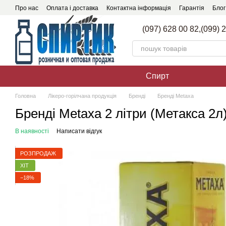
Перейти до основного контенту
Про нас
Оплата і доставка
Контактна інформація
Гарантія
Блог
(097) 628 00 82,
(099) 
Спирт
Головна
Лікеро-горілчана продукція
Бренді
Бренді Metaxa
Бренді Metaxa 2 літри (Метакса 2л
В наявності
Написати відгук
РОЗПРОДАЖ
ХІТ
−18%